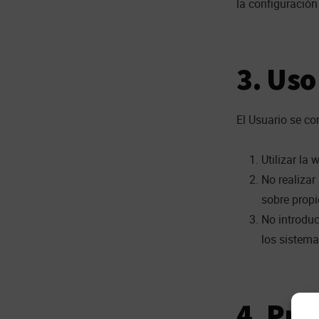
la configuración
3. Uso 
El Usuario se c
Utilizar la 
No realizar
sobre propi
No introduc
los sistema
4. Pro