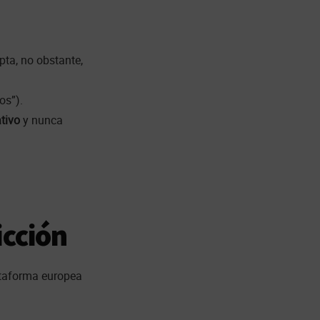
pta, no obstante,
os”).
ativo
y nunca
icción
lataforma europea