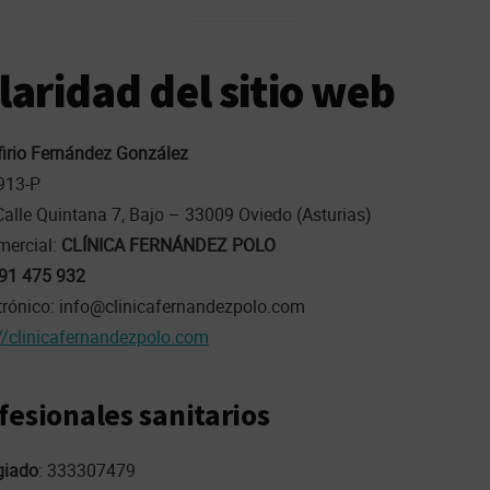
ularidad del sitio web
firio Fernández González
913-P
Calle Quintana 7, Bajo – 33009 Oviedo (Asturias)
ercial:
CLÍNICA FERNÁNDEZ POLO
91 475 932
trónico: info@clinicafernandezpolo.com
://clinicafernandezpolo.com
fesionales sanitarios
giado
: 333307479