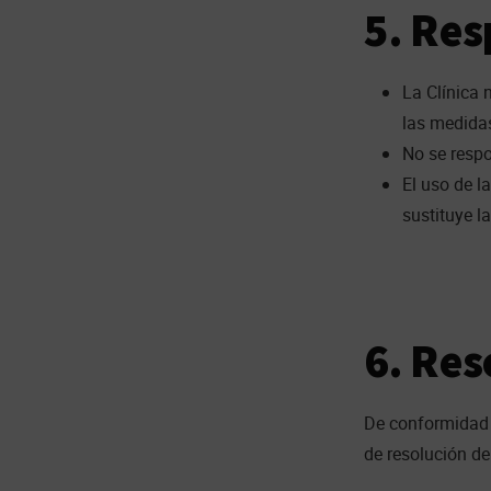
5. Res
La Clínica 
las medidas
No se respo
El uso de l
sustituye l
6. Reso
De conformidad
de resolución de 