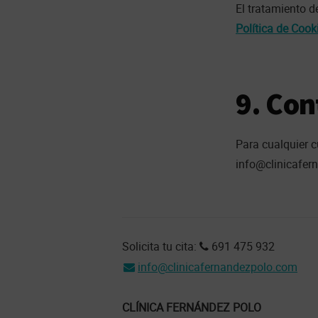
El tratamiento d
Política de Cook
9. Con
Para cualquier c
info@clinicafer
Footer
Solicita tu cita:
691 475 932
info@clinicafernandezpolo.com
CLÍNICA FERNÁNDEZ POLO