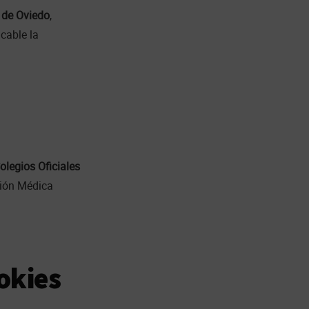
 de Oviedo
,
cable la
legios Oficiales
ción Médica
ookies