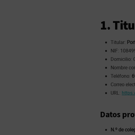
1. Tit
Titular:
Por
NIF: 10849
Domicilio: 
Nombre com
Teléfono:
6
Correo elec
URL:
https
Datos pro
N.º de cole