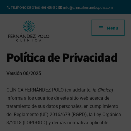
Saltar
Skip
info@clinicafernandezpolo.com
TELÉFONO DE CITAS: 691 475 932
al
to
Additional
contenido
footer
principal
menu
Menu
Clínica
Clínica
Política de Privacidad
Fernández
Pediátrica
Polo
en
Versión 06/2025
Oviedo
CLÍNICA FERNÁNDEZ POLO (en adelante,
la Clínica
)
informa a los usuarios de este sitio web acerca del
tratamiento de sus datos personales, en cumplimiento
del Reglamento (UE) 2016/679 (RGPD), la Ley Orgánica
3/2018 (LOPDGDD) y demás normativa aplicable.