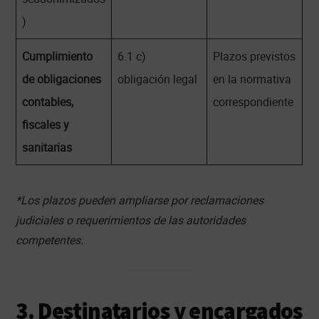
)
Cumplimiento
6.1 c)
Plazos previstos
de obligaciones
obligación legal
en la normativa
contables,
correspondiente
fiscales y
sanitarias
*Los plazos pueden ampliarse por reclamaciones
judiciales o requerimientos de las autoridades
competentes.
3. Destinatarios y encargados