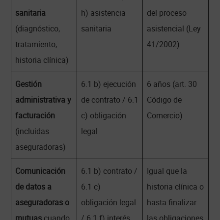
sanitaria
h) asistencia
del proceso
(diagnóstico,
sanitaria
asistencial (Ley
tratamiento,
41/2002)
historia clínica)
Gestión
6.1 b) ejecución
6 años (art. 30
administrativa y
de contrato / 6.1
Código de
facturación
c) obligación
Comercio)
(incluidas
legal
aseguradoras)
Comunicación
6.1 b) contrato /
Igual que la
de datos a
6.1 c)
historia clínica o
aseguradoras o
obligación legal
hasta finalizar
mutuas
cuando
/ 6.1 f) interés
las obligaciones