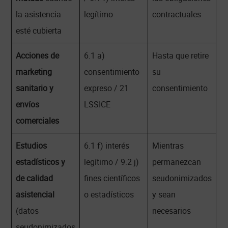
la asistencia
legítimo
contractuales
esté cubierta
Acciones de
6.1 a)
Hasta que retire
marketing
consentimiento
su
sanitario y
expreso / 21
consentimiento
envíos
LSSICE
comerciales
Estudios
6.1 f) interés
Mientras
estadísticos y
legítimo / 9.2 j)
permanezcan
de calidad
fines científicos
seudonimizados
asistencial
o estadísticos
y sean
(datos
necesarios
seudonimizados