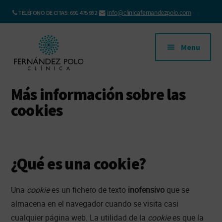
Saltar
Skip
info@clinicafernandezpolo.com
TELÉFONO DE CITAS: 691 475 932
al
to
Additional
contenido
footer
principal
menu
Menu
Clínica
Clínica
Más información sobre las
Fernández
Pediátrica
cookies
Polo
en
Oviedo
¿Qué es una cookie?
Una
cookie
es un fichero de texto
inofensivo
que se
almacena en el navegador cuando se visita casi
cualquier página web. La utilidad de la
cookie
es que la