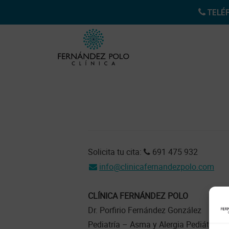
Saltar
Skip
TELÉF
al
to
Additional
contenido
footer
principal
menu
Clínica
Clínica
Fernández
Pediátrica
Footer
Polo
en
Oviedo
Solicita tu cita:
691 475 932
info@clinicafernandezpolo.com
CLÍNICA FERNÁNDEZ POLO
Dr. Porfirio Fernández González
Pediatría – Asma y Alergia Pediátrica