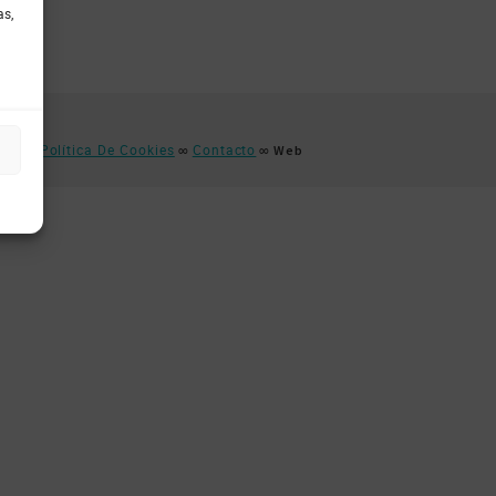
as,
idad
Política De Cookies
Contacto
∞
∞
∞ Web