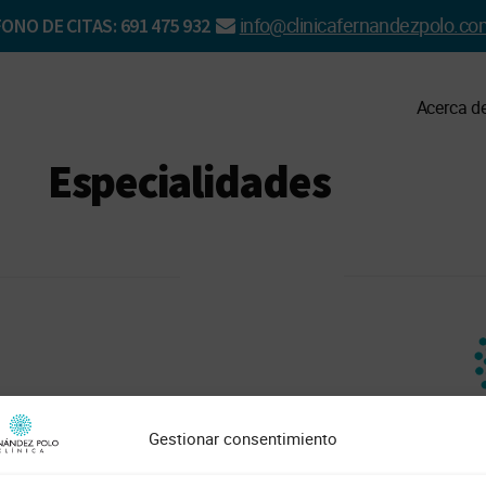
info@clinicafernandezpolo.co
ONO DE CITAS: 691 475 932
Acerca d
Especialidades
Gestionar consentimiento