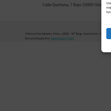
Usa
Calle Quintana, 7 Bajo 33009 Oviedo –
mej
fun
Clínica Fernández Polo, 2025 - Nº Reg. Sanitario: C.2.1/6
Santiago Frías
Desarrollada Por