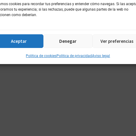
mos cookies para recordar tus preferencias y entender cómo navegas. Si las acept
 Asturias
oramos tu experiencia; si las rechazas, puede que algunas partes de la web no
cionen como deberían.
Aceptar
Denegar
Ver preferencias
Aviso Legal
Política De Privac
067 - Nº Reg. Publicidad: C.2.1/6067/1 ∞
∞
Política de cookies
Política de privacidad
Aviso legal