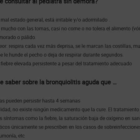
 consultar al pediatra sin demora?
 mal estado general, está irritable y/o adormilado .
a mucho con las tomas, casi no come o no tolera el alimento (vó
morado o pálido.
peor: respira cada vez más deprisa, se le marcan las costillas, 
 le hunde el pecho o deja de respirar durante segundos.
 fiebre elevada persistente a pesar del tratamiento adecuado
 saber sobre la bronquiolitis aguda que …
as pueden persistir hasta 4 semanas
lidad, no existe ningún medicamento que la cure. El tratamiento
os síntomas como la fiebre, la saturación baja de oxígeno en san
ticos únicamente se prescriben en los casos de sobreinfeccione
umonía, etc