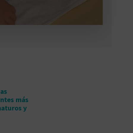
nas
entes más
aturos y