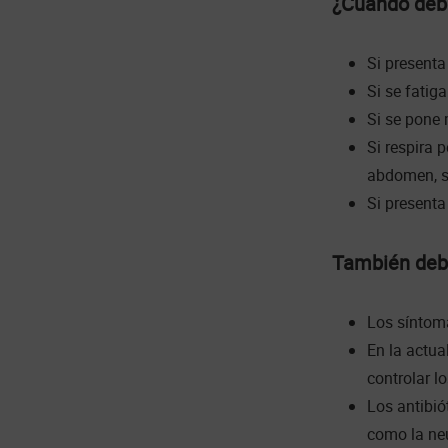
¿Cuándo debe
Si presenta
Si se fatig
Si se pone 
Si respira 
abdomen, se
Si presenta
También debe
Los síntom
En la actua
controlar l
Los antibió
como la ne