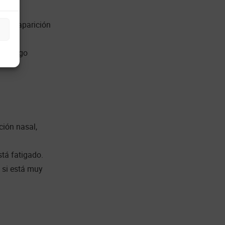
ta desaparición
e riesgo
ción nasal,
stá fatigado.
 si está muy