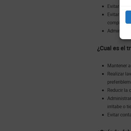
Evitar el c
Evitar luga
completa d
Administra
¿Cual es el t
Mantener al
Realizar la
preferiblem
Reducir la 
Administrar
irritabe o t
Evitar con