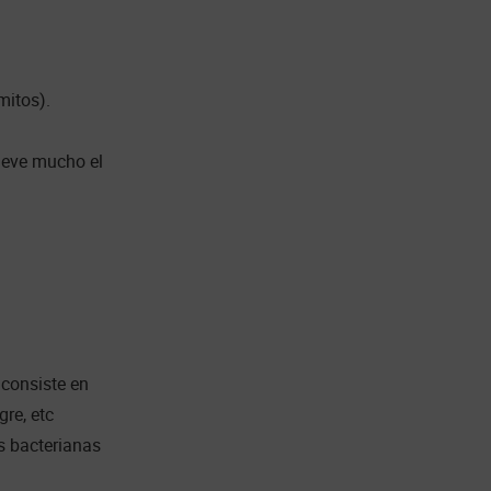
mitos).
mueve mucho el
 consiste en
gre, etc
s bacterianas