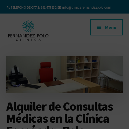
Saltar
Skip
info@clinicafernandezpolo.com
TELÉFONO DE CITAS: 691 475 932
al
to
Additional
contenido
footer
principal
menu
Menu
Clínica
Clínica
Fernández
Pediátrica
Polo
en
Oviedo
Alquiler de Consultas
Médicas en la Clínica